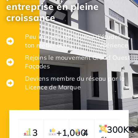
entreprise en pleine
croissance
Peu importe ton niveau d’études,
ton métier actuel et ton expérience
Rejoins le mouvement Grand Ouest
Façades
Deviens membre du réseau par la
Licence de Marque
300
K€
3
+
1,000
4