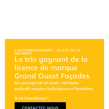
L'ACCOMPAGNEMENT : LA CLÉ DE LA
RÉUSSITE
Le trio gagnant de la
licence de marque
Grand Ouest Façades
Un concept clé en main : territoire
exclusif, moyens techniques et formation
À toi l’excellence !
CONTACTEZ-NOUS