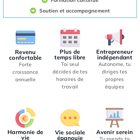
Formation continue
Soutien et accompagnement
Entrepreneur
Plus de
Revenu
indépendant
temps libre
confortable
Autonome, tu
Toi seul
Forte
diriges tes
décides de tes
croissance
propres
horaires de
annuelle
équipes
travail
Harmonie de
Avenir serein
Vie sociale
vie
épanouie
Tu prends ta